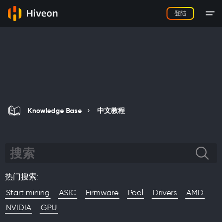
登陆
Knowledge Base
中文教程
热门搜索
:
Start mining
ASIC
Firmware
Pool
Drivers
AMD
NVIDIA
GPU