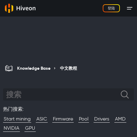
登陆
Knowledge Base
中文教程
热门搜索
:
Start mining
ASIC
Firmware
Pool
Drivers
AMD
NVIDIA
GPU