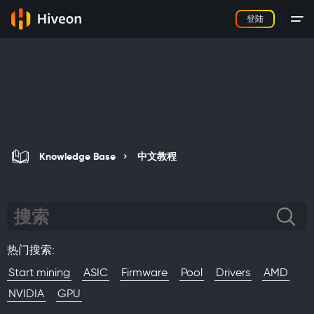
登陆
Knowledge Base
中文教程
热门搜索
:
Start mining
ASIC
Firmware
Pool
Drivers
AMD
NVIDIA
GPU