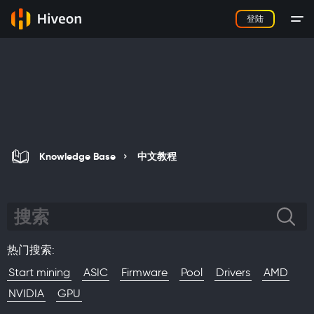
登陆
Knowledge Base
中文教程
热门搜索
:
Start mining
ASIC
Firmware
Pool
Drivers
AMD
NVIDIA
GPU